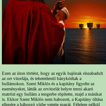
Ezen az úton történt, hogy az egyik hajónak elszabadult
az orr vitorlája, és tehetetlenül hánykódtak a
hullámokon. Szent Miklós és a kapitány figyelte az
eseményeket, látták az orvitorlát helyre tenni akaró
matrózt egy hullám a tengerbe röpítette, majd a másikat
is. Ekkor Szent Miklós nem habozott, a Kapitány tiltása
ellenére a háborgó vízbe vetette magát. Félelem nélkül