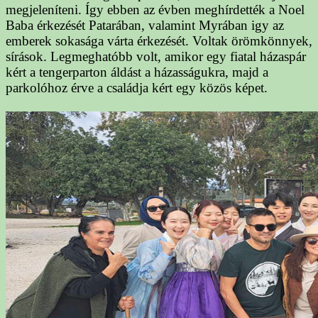
megjeleníteni. Így ebben az évben meghírdették a Noel
Baba érkezését Patarában, valamint Myrában igy az
emberek sokasága várta érkezését. Voltak örömkönnyek,
sírások. Legmeghatóbb volt, amikor egy fiatal házaspár
kért a tengerparton áldást a házasságukra, majd a
parkolóhoz érve a családja kért egy közös képet.