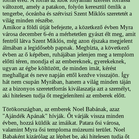
változott, amely a patakon, folyón keresztül ömlik a
tengerbe, óceánba és szétviszi Szent Miklós szeretetét a
világ minden részébe.
Amikor a földi útját befejezte, a közetkező évben Myra
városa december 6-én a mérhetetlen gyászt élt meg, amit
fentről látva Szent Miklós, még azon éjszaka megjelent
álmában a legidősebb papnak. Megbízta, a következő
évben az ő képében, ruhájában jelenjen meg a templom
előtti téren, mondja el az embereknek, gyerekeknek,
ugyan az égbe költözött, de minden imát, kérést
meghallgat és neve napján ettől kezdve visszajön. Így
hát nem csupán Myrában, hanem a világ minden táján
az a bizonyos szeretetforrás kiválaszatja azt a személyt,
aki hitelesen tudja őt megjeleníteni az emberek előtt.
Törökországban, az emberek Noel Babának, azaz
"Ajándék Apának" hívják. Őt várják vissza minden
évben, hozzá küldik az imáikat. Patara ősi városa,
valamint Myra ősi temploma múzeumi terület. Noel
Babaként kizárólag az léphet be, aki hitelesen tudja őt