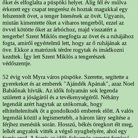
őket és elfoglalta a püspöki helyet. Alig fél év múlva
érkezett egy csapat tengerész és hoztak magukkal egy
felszentelt övet, a tenger Istenének az övét. Ugyanis,
miután kimentette őket a viharos tengerből, ezzel az
övvel kötötte őket az árbóchoz, majd visszatért a
tengerbe! Szent Miklós megfogta az övet és a ruhájához
fogta, amiről egyértelmű lett, hogy az ő ruhájának az
öve. Ekkor a matrózok térdre rogytak és imádkozni
kezdtek. Így lett Szent Miklós a tengerészek
védőszentje.
52 évig volt Myra város püspöke. Szerette, segítette a
gyerekeket és az emberek "Ajándék Apának", azaz Noel
Babáőnak hívták. Az idők folyamán sok legenda
született a jóságáról és a tevékenységéről. Néhány
legendát azért hagytak az utókornak, hogy
elhiteltelenítsék őt a gondolkodó emberek előtt. A valós
legendái közül a legismertebb, a három lány segítése a
férjhez menésük során. Hosszú, békés öregkort élt meg,
lelkét angyalok vitték a végső nyughelyére, ahol egy
forrás ered. A forrás az idők folyamán szeretet forrássá