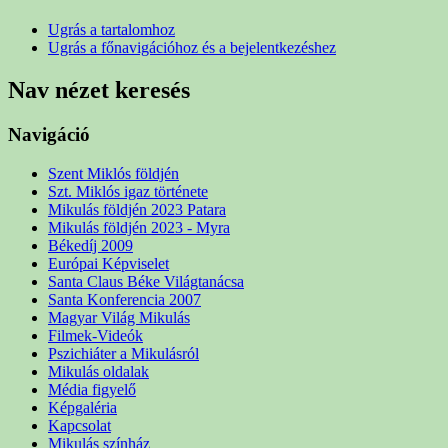
Ugrás a tartalomhoz
Ugrás a főnavigációhoz és a bejelentkezéshez
Nav nézet keresés
Navigáció
Szent Miklós földjén
Szt. Miklós igaz története
Mikulás földjén 2023 Patara
Mikulás földjén 2023 - Myra
Békedíj 2009
Európai Képviselet
Santa Claus Béke Világtanácsa
Santa Konferencia 2007
Magyar Világ Mikulás
Filmek-Videók
Pszichiáter a Mikulásról
Mikulás oldalak
Média figyelő
Képgaléria
Kapcsolat
Mikulás színház