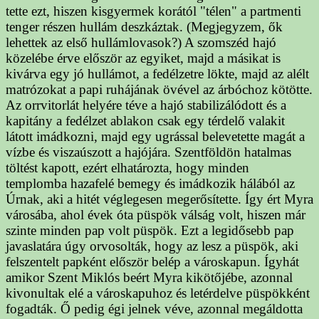
tette ezt, hiszen kisgyermek korától "télen" a partmenti
tenger részen hullám deszkáztak. (Megjegyzem, ők
lehettek az első hullámlovasok?) A szomszéd hajó
közelébe érve először az egyiket, majd a másikat is
kivárva egy jó hullámot, a fedélzetre lökte, majd az alélt
matrózokat a papi ruhájának övével az árbóchoz kötötte.
Az orrvitorlát helyére téve a hajó stabilizálódott és a
kapitány a fedélzet ablakon csak egy térdelő valakit
látott imádkozni, majd egy ugrással belevetette magát a
vízbe és viszaúszott a hajójára. Szentföldön hatalmas
töltést kapott, ezért elhatározta, hogy minden
templomba hazafelé bemegy és imádkozik hálából az
Úrnak, aki a hitét véglegesen megerősítette. Így ért Myra
városába, ahol évek óta püspök válság volt, hiszen már
szinte minden pap volt püspök. Ezt a legidősebb pap
javaslatára úgy orvosolták, hogy az lesz a püspök, aki
felszentelt papként először belép a városkapun. Ígyhát
amikor Szent Miklós beért Myra kikötőjébe, azonnal
kivonultak elé a városkapuhoz és letérdelve püspökként
fogadták. Ő pedig égi jelnek véve, azonnal megáldotta